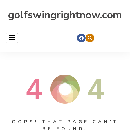
golfswingrightnow.com
4
4
OOPS! THAT PAGE CAN’T
BE FOUND.