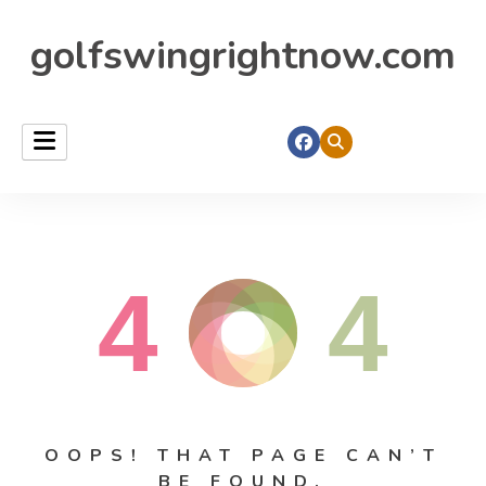
golfswingrightnow.com
4
4
OOPS! THAT PAGE CAN’T
BE FOUND.