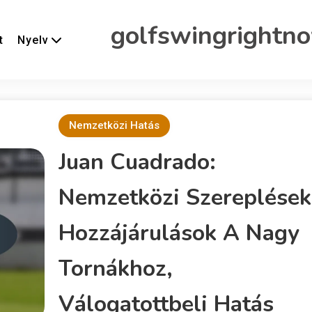
golfswingrightn
t
Nyelv
Nemzetközi Hatás
Juan Cuadrado:
Nemzetközi Szereplések
Hozzájárulások A Nagy
Tornákhoz,
Válogatottbeli Hatás