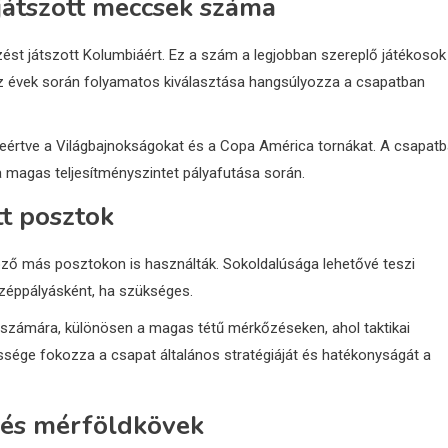
játszott meccsek száma
t játszott Kolumbiáért. Ez a szám a legjobban szereplő játékosok
Az évek során folyamatos kiválasztása hangsúlyozza a csapatban
leértve a Világbajnokságokat és a Copa América tornákat. A csapat
a magas teljesítményszintet pályafutása során.
t posztok
ző más posztokon is használták. Sokoldalúsága lehetővé teszi
zéppályásként, ha szükséges.
számára, különösen a magas tétű mérkőzéseken, ahol taktikai
sége fokozza a csapat általános stratégiáját és hatékonyságát a
 és mérföldkövek