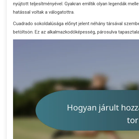
nyújtott teljesítményével. Gyakran említik olyan legendák melle
hatással voltak a válogatottra.
Cuadrado sokoldalúsága előnyt jelent néhány társával szemb
betöltsön. Ez az alkalmazkodóképesség, párosulva tapasztalat