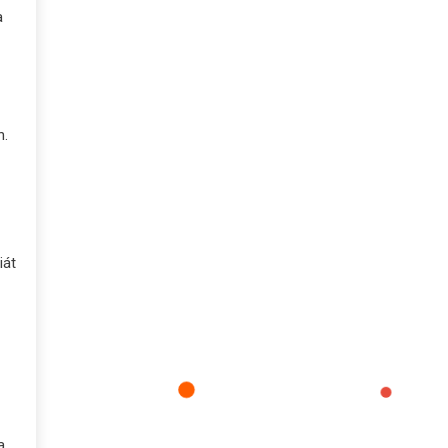
a
n.
iát
a