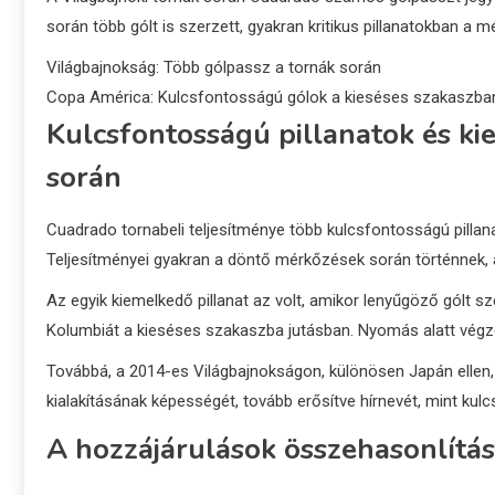
során több gólt is szerzett, gyakran kritikus pillanatokban a 
Világbajnokság: Több gólpassz a tornák során
Copa América: Kulcsfontosságú gólok a kieséses szakaszba
Kulcsfontosságú pillanatok és ki
során
Cuadrado tornabeli teljesítménye több kulcsfontosságú pillan
Teljesítményei gyakran a döntő mérkőzések során történnek, 
Az egyik kiemelkedő pillanat az volt, amikor lenyűgöző gólt s
Kolumbiát a kieséses szakaszba jutásban. Nyomás alatt végze
Továbbá, a 2014-es Világbajnokságon, különösen Japán ellen,
kialakításának képességét, tovább erősítve hírnevét, mint kulc
A hozzájárulások összehasonlítás