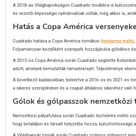
A 2018-as Világbajnokságon Cuadrado továbbra is kulcsszerepl
és vezetői képességei nyilvánvalóak voltak, még akkor is, am
Hatás a Copa América versenyek
Cuadrado hatása a Copa América tornákon
figyelemre méltó
Folyamatosan kezdőként szerepelt, hozzájárulva gólokhoz é
A 2015-ös Copa América során Cuadrado segítette Kolumbiát 
adott, amelyek bemutatták támadóerejét. Teljesítménye elism
A következő kiadásokban, beleértve a 2016-os és 2021-es tor
a sikeres szereplésben és a csapat általános sikeréhez való 
Gólok és gólpasszok nemzetközi
Nemzetközi pályafutása során Cuadrado tiszteletre méltó sz
hogy betaláljon és társait helyzetbe hozza, kulcsfontosságú 
A Világbajnoki tornák során Cuadrado számos gólpasszt jegy