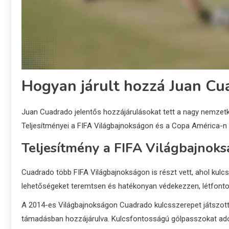
Hogyan járult hozzá Juan Cu
Juan Cuadrado jelentős hozzájárulásokat tett a nagy nemzetk
Teljesítményei a FIFA Világbajnokságon és a Copa América-n 
Teljesítmény a FIFA Világbajnoks
Cuadrado több FIFA Világbajnokságon is részt vett, ahol kul
lehetőségeket teremtsen és hatékonyan védekezzen, létfonto
A 2014-es Világbajnokságon Cuadrado kulcsszerepet játszot
támadásban hozzájárulva. Kulcsfontosságú gólpasszokat adot