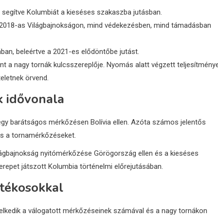
, segítve Kolumbiát a kieséses szakaszba jutásban.
 2018-as Világbajnokságon, mind védekezésben, mind támadásban
an, beleértve a 2021-es elődöntőbe jutást.
nt a nagy tornák kulcsszereplője. Nyomás alatt végzett teljesítmény
teletnek örvend.
k idővonala
egy barátságos mérkőzésen Bolívia ellen. Azóta számos jelentős
 és a tornamérkőzéseket.
lágbajnokság nyitómérkőzése Görögország ellen és a kieséses
repet játszott Kolumbia történelmi előrejutásában.
átékosokkal
lkedik a válogatott mérkőzéseinek számával és a nagy tornákon