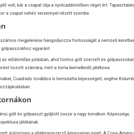
ő volt, bár a csapat útja a nyolcaddöntőben véget ért. Tapasztalat
ikor a csapat nehéz versennyel nézett szembe.
en
, számos megjelenése hangsúlyozza fontosságát a nemzeti keretbe
s gólpasszokhoz egyaránt.
az elődöntőbe jutásban, ahol fontos gólt szerzett és gólpasszokat
erést hozott számára, mint a torna kiemelkedő játékosa.
nákat, Cuadrado továbbra is bemutatta képességeit, segítve Kolumb
hozzájárulásban.
 tornákon
ámú gólt és gólpasszt gyűjtött össze a nagy tornákon. Képessége,
aspektusa játékának.
zett, különösen a játékmegszerző képességei miatt. A Copa Améric