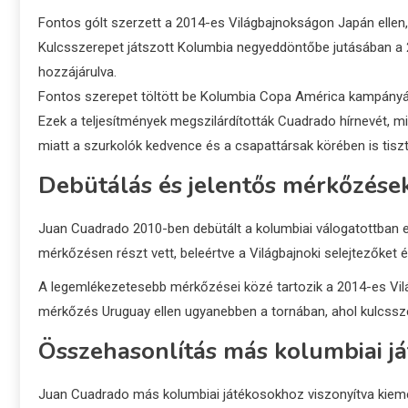
Fontos gólt szerzett a 2014-es Világbajnokságon Japán ellen
Kulcsszerepet játszott Kolumbia negyeddöntőbe jutásában a
hozzájárulva.
Fontos szerepet töltött be Kolumbia Copa América kampányáb
Ezek a teljesítmények megszilárdították Cuadrado hírnevét, mi
miatt a szurkolók kedvence és a csapattársak körében is tisz
Debütálás és jelentős mérkőzése
Juan Cuadrado 2010-ben debütált a kolumbiai válogatottban 
mérkőzésen részt vett, beleértve a Világbajnoki selejtezőket
A legemlékezetesebb mérkőzései közé tartozik a 2014-es Vi
mérkőzés Uruguay ellen ugyanebben a tornában, ahol kulcssze
Összehasonlítás más kolumbiai j
Juan Cuadrado más kolumbiai játékosokhoz viszonyítva kieme