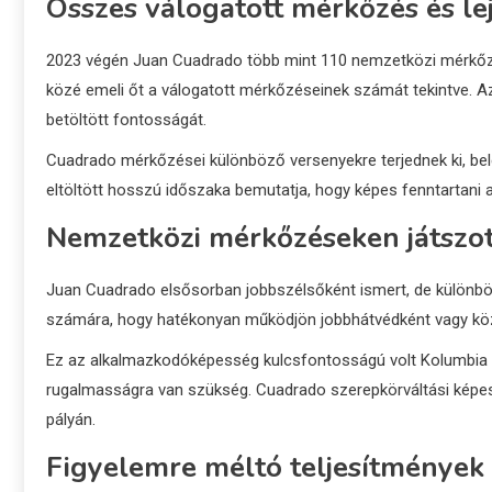
Összes válogatott mérkőzés és le
2023 végén Juan Cuadrado több mint 110 nemzetközi mérkőzés
közé emeli őt a válogatott mérkőzéseinek számát tekintve. 
betöltött fontosságát.
Cuadrado mérkőzései különböző versenyekre terjednek ki, be
eltöltött hosszú időszaka bemutatja, hogy képes fenntartani 
Nemzetközi mérkőzéseken játszot
Juan Cuadrado elsősorban jobbszélsőként ismert, de különbö
számára, hogy hatékonyan működjön jobbhátvédként vagy kö
Ez az alkalmazkodóképesség kulcsfontosságú volt Kolumbia 
rugalmasságra van szükség. Cuadrado szerepkörváltási képes
pályán.
Figyelemre méltó teljesítmények