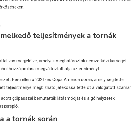
mérkőzéseken.
n
emelkedő teljesítmények a tornák
attal van megjelölve, amelyek meghatározták nemzetközi karrierjét.
ahol hozzájárulása megváltoztathatja az eredményt.
zerzett Peru ellen a 2021-es Copa América során, amely segítette
tt teljesítménye megbízható játékossá tette őt a válogatott számár
 adott gólpasszai bemutatták látásmódját és a gólhelyzetek
sszereplő.
a a tornák során