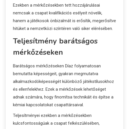
Ezekben a mérkőzésekben tett hozzájárulásai
nemcsak a csapat kvalifikációs esélyeit növelik,
hanem a játékosok önbizalmát is erősítik, megerősítve
hitüket a nemzetközi színtéren való siker elérésében.
Teljesítmény barátságos
mérkőzéseken
Barátságos mérkőzéseken Díaz folyamatosan
bemutatta képességeit, gyakran megmutatva
alkalmazkodóképességét különböző játékstílusokhoz
és ellenfelekhez. Ezek a mérkőzések lehetőséget
adnak számára, hogy finomítsa technikáit és építse a
kémiai kapcsolatokat csapattársaival.
Teljesítményei ezekben a mérkőzésekben
kulcsfontosságúak a csapat felkészülésében,