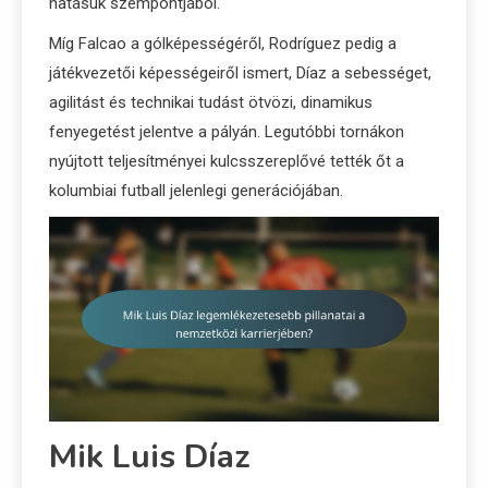
hatásuk szempontjából.
Míg Falcao a gólképességéről, Rodríguez pedig a
játékvezetői képességeiről ismert, Díaz a sebességet,
agilitást és technikai tudást ötvözi, dinamikus
fenyegetést jelentve a pályán. Legutóbbi tornákon
nyújtott teljesítményei kulcsszereplővé tették őt a
kolumbiai futball jelenlegi generációjában.
Mik Luis Díaz