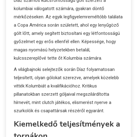
Díaz számos kulcsfontosságú gólt szerzett a
kolumbiai válogatott számára, gyakran döntő
mérkőzéseken. Az egyik legfigyelemreméltóbb találata
a Copa América során született, ahol egy lenyűgöző
gólt lőtt, amely segített biztosítani egy létfontosságú
győzelmet egy erős ellenfél ellen. Képessége, hogy
magas nyomású helyzetekben betalál,
kulcsszereplővé tette őt Kolumbia számára.
A világbajnoki selejtezők során Díaz folyamatosan
teljesített, olyan gólokat szerezve, amelyek közelebb
vitték Kolumbiát a kvalifikációhoz. Kritikus
pillanatokban szerzett góljaival megszilárdította
hírnevét, mint clutch játékos, elismerést nyerve a
szurkolók és csapattársak részéről egyaránt.
Kiemelkedő teljesítmények a
tornákon