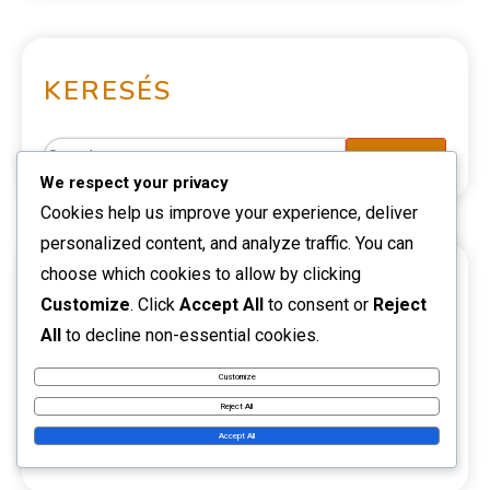
KERESÉS
We respect your privacy
Cookies help us improve your experience, deliver
personalized content, and analyze traffic. You can
choose which cookies to allow by clicking
KATEGÓRIÁK
Customize
. Click
Accept All
to consent or
Reject
All
to decline non-essential cookies.
Játékos Életrajzok
Customize
Karrier kiemelkedő pillanatai
Reject All
Accept All
Nemzetközi Hatás