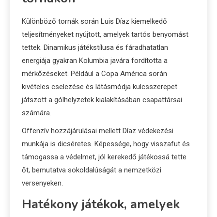
Különböző tornák során Luis Díaz kiemelkedő
teljesítményeket nyújtott, amelyek tartós benyomást
tettek. Dinamikus játékstílusa és fáradhatatlan
energiája gyakran Kolumbia javára fordította a
mérkőzéseket. Például a Copa América során
kivételes cselezése és látásmódja kulcsszerepet
játszott a gólhelyzetek kialakításában csapattársai
számára.
Offenzív hozzájárulásai mellett Díaz védekezési
munkája is dicséretes. Képessége, hogy visszafut és
támogassa a védelmet, jól kerekedő játékossá tette
őt, bemutatva sokoldalúságát a nemzetközi
versenyeken.
Hatékony játékok, amelyek