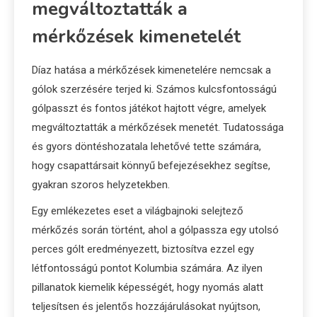
megváltoztatták a
mérkőzések kimenetelét
Díaz hatása a mérkőzések kimenetelére nemcsak a
gólok szerzésére terjed ki. Számos kulcsfontosságú
gólpasszt és fontos játékot hajtott végre, amelyek
megváltoztatták a mérkőzések menetét. Tudatossága
és gyors döntéshozatala lehetővé tette számára,
hogy csapattársait könnyű befejezésekhez segítse,
gyakran szoros helyzetekben.
Egy emlékezetes eset a világbajnoki selejtező
mérkőzés során történt, ahol a gólpassza egy utolsó
perces gólt eredményezett, biztosítva ezzel egy
létfontosságú pontot Kolumbia számára. Az ilyen
pillanatok kiemelik képességét, hogy nyomás alatt
teljesítsen és jelentős hozzájárulásokat nyújtson,