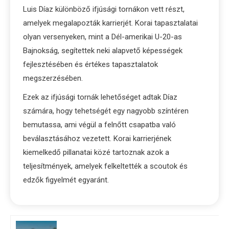
Luis Díaz különböző ifjúsági tornákon vett részt,
amelyek megalapozták karrierjét. Korai tapasztalatai
olyan versenyeken, mint a Dél-amerikai U-20-as
Bajnokság, segítettek neki alapvető képességek
fejlesztésében és értékes tapasztalatok
megszerzésében.
Ezek az ifjúsági tornák lehetőséget adtak Díaz
számára, hogy tehetségét egy nagyobb színtéren
bemutassa, ami végül a felnőtt csapatba való
beválasztásához vezetett. Korai karrierjének
kiemelkedő pillanatai közé tartoznak azok a
teljesítmények, amelyek felkeltették a scoutok és
edzők figyelmét egyaránt.