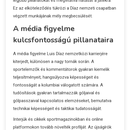
legjobb pillanatokat és megvitatva hatását a játékra.
Ez az elköteleződés tükrözi a Díaz nemzeti csapatban
végzett munkájának mély megbecsülését.
A média figyelme
kulcsfontosságú pillanataira
A média figyelme Luis Díaz nemzetközi karrierjére
kiterjedt, különösen a nagy tornák során. A
sportelemzők és kommentátorok gyakran kiemelik
teljesítményeit, hangsúlyozva képességeit és
fontosságát a kolumbiai válogatott számára. A
tudósítások gyakran tartalmazzák góljaival és
gólpasszaival kapcsolatos elemzéseket, bemutatva
technikai képességeit és taktikai tudatosságát.
Interjúk és cikkek sportmagazinokban és online
platformokon tovább növelték profilját. Az újságírók