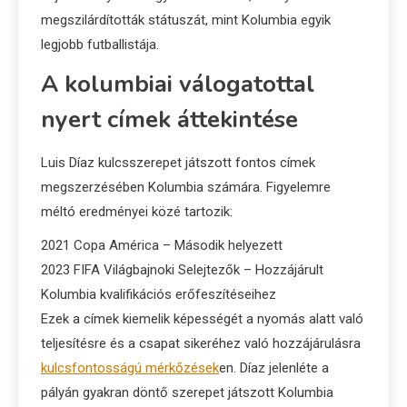
megszilárdították státuszát, mint Kolumbia egyik
legjobb futballistája.
A kolumbiai válogatottal
nyert címek áttekintése
Luis Díaz kulcsszerepet játszott fontos címek
megszerzésében Kolumbia számára. Figyelemre
méltó eredményei közé tartozik:
2021 Copa América – Második helyezett
2023 FIFA Világbajnoki Selejtezők – Hozzájárult
Kolumbia kvalifikációs erőfeszítéseihez
Ezek a címek kiemelik képességét a nyomás alatt való
teljesítésre és a csapat sikeréhez való hozzájárulásra
kulcsfontosságú mérkőzések
en. Díaz jelenléte a
pályán gyakran döntő szerepet játszott Kolumbia