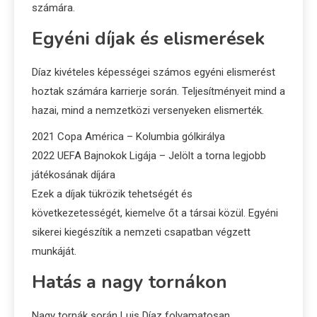
számára.
Egyéni díjak és elismerések
Díaz kivételes képességei számos egyéni elismerést
hoztak számára karrierje során. Teljesítményeit mind a
hazai, mind a nemzetközi versenyeken elismerték.
2021 Copa América – Kolumbia gólkirálya
2022 UEFA Bajnokok Ligája – Jelölt a torna legjobb
játékosának díjára
Ezek a díjak tükrözik tehetségét és
következetességét, kiemelve őt a társai közül. Egyéni
sikerei kiegészítik a nemzeti csapatban végzett
munkáját.
Hatás a nagy tornákon
Nagy tornák során Luis Díaz folyamatosan