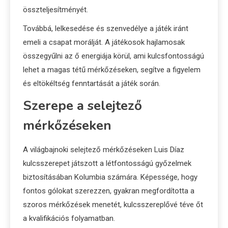
összteljesítményét.
Továbbá, lelkesedése és szenvedélye a játék iránt
emeli a csapat morálját. A játékosok hajlamosak
összegyűlni az ő energiája körül, ami kulcsfontosságú
lehet a magas tétű mérkőzéseken, segítve a figyelem
és eltökéltség fenntartását a játék során.
Szerepe a selejtező
mérkőzéseken
A világbajnoki selejtező mérkőzéseken Luis Díaz
kulcsszerepet játszott a létfontosságú győzelmek
biztosításában Kolumbia számára. Képessége, hogy
fontos gólokat szerezzen, gyakran megfordította a
szoros mérkőzések menetét, kulcsszereplővé téve őt
a kvalifikációs folyamatban.