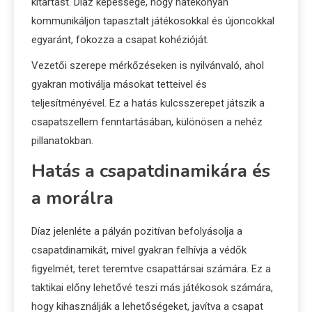
kitartást. Díaz képessége, hogy hatékonyan
kommunikáljon tapasztalt játékosokkal és újoncokkal
egyaránt, fokozza a csapat kohézióját.
Vezetői szerepe mérkőzéseken is nyilvánvaló, ahol
gyakran motiválja másokat tetteivel és
teljesítményével. Ez a hatás kulcsszerepet játszik a
csapatszellem fenntartásában, különösen a nehéz
pillanatokban.
Hatás a csapatdinamikára és
a morálra
Díaz jelenléte a pályán pozitívan befolyásolja a
csapatdinamikát, mivel gyakran felhívja a védők
figyelmét, teret teremtve csapattársai számára. Ez a
taktikai előny lehetővé teszi más játékosok számára,
hogy kihasználják a lehetőségeket, javítva a csapat