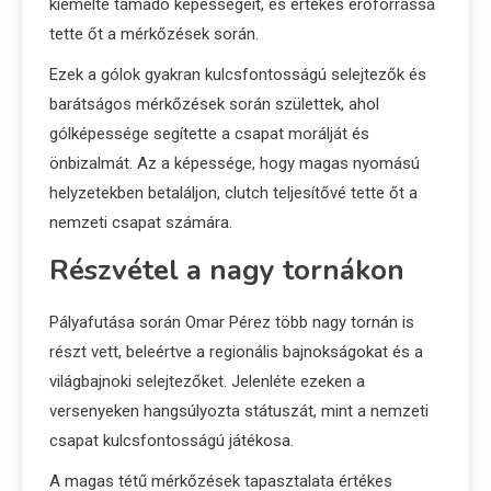
kiemelte támadó képességeit, és értékes erőforrássá
tette őt a mérkőzések során.
Ezek a gólok gyakran kulcsfontosságú selejtezők és
barátságos mérkőzések során születtek, ahol
gólképessége segítette a csapat morálját és
önbizalmát. Az a képessége, hogy magas nyomású
helyzetekben betaláljon, clutch teljesítővé tette őt a
nemzeti csapat számára.
Részvétel a nagy tornákon
Pályafutása során Omar Pérez több nagy tornán is
részt vett, beleértve a regionális bajnokságokat és a
világbajnoki selejtezőket. Jelenléte ezeken a
versenyeken hangsúlyozta státuszát, mint a nemzeti
csapat kulcsfontosságú játékosa.
A magas tétű mérkőzések tapasztalata értékes