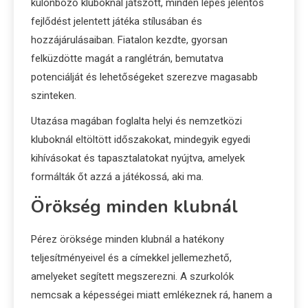
különböző kluboknál játszott, minden lépés jelentős
fejlődést jelentett játéka stílusában és
hozzájárulásaiban. Fiatalon kezdte, gyorsan
felküzdötte magát a ranglétrán, bemutatva
potenciálját és lehetőségeket szerezve magasabb
szinteken.
Utazása magában foglalta helyi és nemzetközi
kluboknál eltöltött időszakokat, mindegyik egyedi
kihívásokat és tapasztalatokat nyújtva, amelyek
formálták őt azzá a játékossá, aki ma.
Örökség minden klubnál
Pérez öröksége minden klubnál a hatékony
teljesítményeivel és a címekkel jellemezhető,
amelyeket segített megszerezni. A szurkolók
nemcsak a képességei miatt emlékeznek rá, hanem a