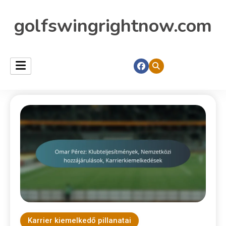
golfswingrightnow.com
Karrier kiemelkedő pillanatai