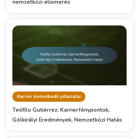
nemzetközi elismerés
Karrier kiemelkedő pillanatai
Teófilo Gutiérrez: Karrierfénypontok,
Gólkirályi Eredmények, Nemzetközi Hatás