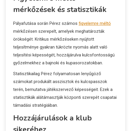
mérkőzések és statisztikák
Pályafutása során Pérez számos
figyelemre méltó
mérkőzésen szerepelt, amelyek meghatározták
örökségét. Kritikus mérkőzéseken nyújtott
teljesítménye gyakran tükrözte nyomás alatt való
teljesítési képességét, hozzájárulva kulcsfontosságú
győzelmekhez a bajnoki és kupasorozatokban.
Statisztikailag Pérez folyamatosan lenyűgöző
számokat produkált asszisztok és kulcspasszok
terén, bemutatva játékszervező képességeit. Ezek a
statisztikák alátámasztják központi szerepét csapatai
támadási stratégiáiban.
Hozzájárulások a klub
sikeréhez