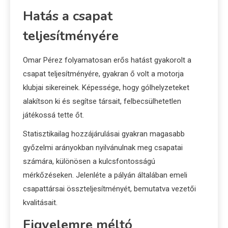
Hatás a csapat
teljesítményére
Omar Pérez folyamatosan erős hatást gyakorolt a
csapat teljesítményére, gyakran ő volt a motorja
klubjai sikereinek. Képessége, hogy gólhelyzeteket
alakítson ki és segítse társait, felbecsülhetetlen
játékossá tette őt.
Statisztikailag hozzájárulásai gyakran magasabb
győzelmi arányokban nyilvánulnak meg csapatai
számára, különösen a kulcsfontosságú
mérkőzéseken. Jelenléte a pályán általában emeli
csapattársai összteljesítményét, bemutatva vezetői
kvalitásait.
Figyelemre méltó