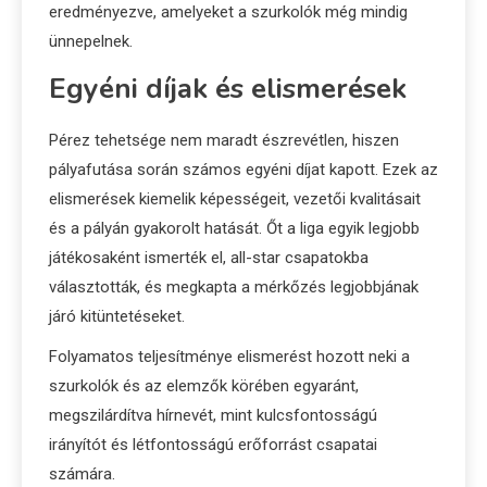
eredményezve, amelyeket a szurkolók még mindig
ünnepelnek.
Egyéni díjak és elismerések
Pérez tehetsége nem maradt észrevétlen, hiszen
pályafutása során számos egyéni díjat kapott. Ezek az
elismerések kiemelik képességeit, vezetői kvalitásait
és a pályán gyakorolt hatását. Őt a liga egyik legjobb
játékosaként ismerték el, all-star csapatokba
választották, és megkapta a mérkőzés legjobbjának
járó kitüntetéseket.
Folyamatos teljesítménye elismerést hozott neki a
szurkolók és az elemzők körében egyaránt,
megszilárdítva hírnevét, mint kulcsfontosságú
irányítót és létfontosságú erőforrást csapatai
számára.