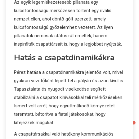
Az egyik legemlékezetesebb pillanata egy
kulcsfontosságú mérkőzésen történt egy rivális
nemzet ellen, ahol döntő gólt szerzett, amely
kulcsfontosságú győzelemhez vezetett. Az ilyen
pillanatok nemcsak státuszát emelték, hanem
inspirálták csapattársait is, hogy a legjobbat nyújtsák.
Hatás a csapatdinamikákra
Pérez hatása a csapatdinamikákra jelentős volt, mivel
gyakran vezetőként lépett fel a pályán és azon kívül is.
Tapasztalata és nyugodt viselkedése segített
stabilizálni a csapatot kihívásokkal teli mérkőzéseken.
Ismert volt arról, hogy együttműködő környezetet
teremtett, bátorítva a fiatal játékosokat, hogy
kifejezzék magukat.
A csapattársakkal való hatékony kommunikációs