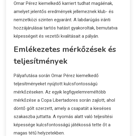
Omar Pérez kiemelkedő karriert tudhat magáénak,
amelyet jelentős eredmények jellemeznek klub- és
nemzetközi szinten egyaránt. A labdarúgás iránti
hozzájárulásai tartós hatást gyakoroltak, bemutatva
képességeit és vezetői kvalitásait a pályán.
Emlékezetes mérkőzések és
teljesítmények
Pályafutása során Omar Pérez kiemelkedő
teljesítményeket nyújtott kulcsfontosságú
mérkőzéseken. Az egyik legfigyelemreméltóbb
mérkőzése a Copa Libertadores során zajlott, ahol
döntő gólt szerzett, amely a csapatát a kieséses
szakaszba juttatta. A nyomás alatt való teljesítési
képessége kulcsfontosságú játékossá tette őt a
magas tétű helyzetekben.