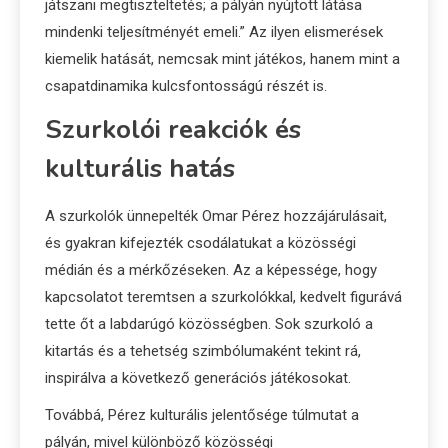
játszani megtiszteltetés; a pályán nyújtott látása
mindenki teljesítményét emeli.” Az ilyen elismerések
kiemelik hatását, nemcsak mint játékos, hanem mint a
csapatdinamika kulcsfontosságú részét is.
Szurkolói reakciók és
kulturális hatás
A szurkolók ünnepelték Omar Pérez hozzájárulásait,
és gyakran kifejezték csodálatukat a közösségi
médián és a mérkőzéseken. Az a képessége, hogy
kapcsolatot teremtsen a szurkolókkal, kedvelt figurává
tette őt a labdarúgó közösségben. Sok szurkoló a
kitartás és a tehetség szimbólumaként tekint rá,
inspirálva a következő generációs játékosokat.
Továbbá, Pérez kulturális jelentősége túlmutat a
pályán, mivel különböző közösségi