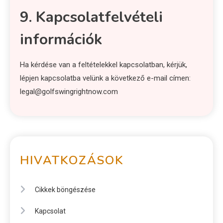
9. Kapcsolatfelvételi
információk
Ha kérdése van a feltételekkel kapcsolatban, kérjük,
lépjen kapcsolatba velünk a következő e-mail címen:
legal@golfswingrightnow.com
HIVATKOZÁSOK
Cikkek böngészése
Kapcsolat