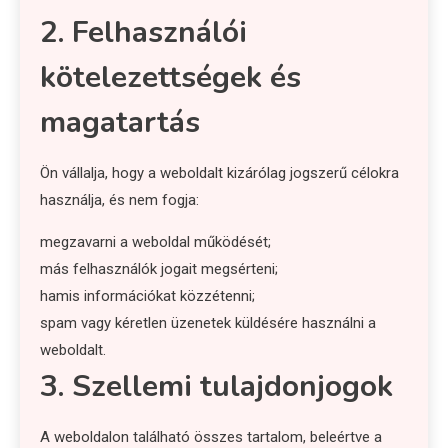
2. Felhasználói
kötelezettségek és
magatartás
Ön vállalja, hogy a weboldalt kizárólag jogszerű célokra
használja, és nem fogja:
megzavarni a weboldal működését;
más felhasználók jogait megsérteni;
hamis információkat közzétenni;
spam vagy kéretlen üzenetek küldésére használni a
weboldalt.
3. Szellemi tulajdonjogok
A weboldalon található összes tartalom, beleértve a