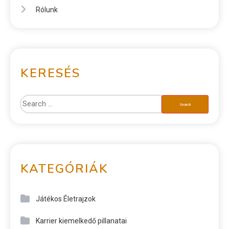
Rólunk
KERESÉS
KATEGÓRIÁK
Játékos Életrajzok
Karrier kiemelkedő pillanatai