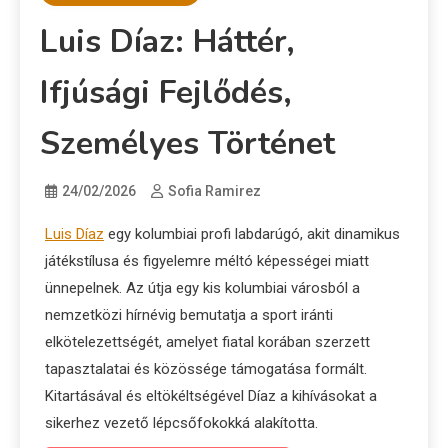
Luis Díaz: Háttér,
Ifjúsági Fejlődés,
Személyes Történet
24/02/2026
Sofia Ramirez
Luis Díaz
egy kolumbiai profi labdarúgó, akit dinamikus
játékstílusa és figyelemre méltó képességei miatt
ünnepelnek. Az útja egy kis kolumbiai városból a
nemzetközi hírnévig bemutatja a sport iránti
elkötelezettségét, amelyet fiatal korában szerzett
tapasztalatai és közössége támogatása formált.
Kitartásával és eltökéltségével Díaz a kihívásokat a
sikerhez vezető lépcsőfokokká alakította.