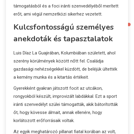
támogatásból és a foci iránti szenvedélyéből merített
erőt, ami végül nemzetközi sikerhez vezetett.
Kulcsfontosságú személyes
anekdoták és tapasztalatok
Luis Díaz La Guajirában, Kolumbiában született, ahol
szerény körülmények között nőtt fel. Családja
gazdasági nehézségekkel küzdött, de beléjük ültették
a kemény munka és a kitartás értékeit.
Gyerekként gyakran játszott focit az utcákon,
rongyokból készült, improvizált labdákkal. Ezt a sport
iránti szenvedélyt szülei támogatták, akik bátorították
őt, hogy kövesse álmait, annak ellenére, hogy
korlátozott erőforrásaik voltak.
Az egyik meghatározó pillanat fiatal korában az volt,