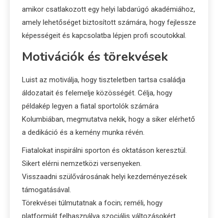
amikor csatlakozott egy helyi labdarúgó akadémiához,
amely lehetőséget biztosított számára, hogy fejlessze
képességeit és kapcsolatba lépjen profi scoutokkal.
Motivációk és törekvések
Luist az motiválja, hogy tiszteletben tartsa családja
áldozatait és felemelje közösségét. Célja, hogy
példakép legyen a fiatal sportolók számára
Kolumbiában, megmutatva nekik, hogy a siker elérhető
a dedikáció és a kemény munka révén.
Fiatalokat inspirálni sporton és oktatáson keresztül.
Sikert elérni nemzetközi versenyeken.
Visszaadni szülővárosának helyi kezdeményezések
támogatásával.
Törekvései túlmutatnak a focin; reméli, hogy
platformját felhasználva szociális változásokért