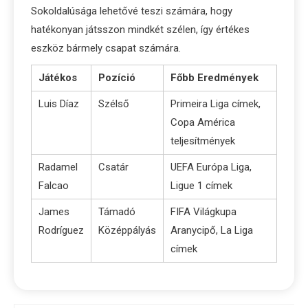
Sokoldalúsága lehetővé teszi számára, hogy
hatékonyan játsszon mindkét szélen, így értékes
eszköz bármely csapat számára.
Játékos
Pozíció
Főbb Eredmények
Luis Díaz
Szélső
Primeira Liga címek,
Copa América
teljesítmények
Radamel
Csatár
UEFA Európa Liga,
Falcao
Ligue 1 címek
James
Támadó
FIFA Világkupa
Rodríguez
Középpályás
Aranycipő, La Liga
címek