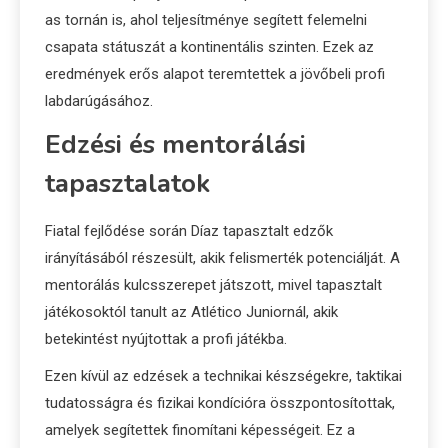
as tornán is, ahol teljesítménye segített felemelni
csapata státuszát a kontinentális szinten. Ezek az
eredmények erős alapot teremtettek a jövőbeli profi
labdarúgásához.
Edzési és mentorálási
tapasztalatok
Fiatal fejlődése során Díaz tapasztalt edzők
irányításából részesült, akik felismerték potenciálját. A
mentorálás kulcsszerepet játszott, mivel tapasztalt
játékosoktól tanult az Atlético Juniornál, akik
betekintést nyújtottak a profi játékba.
Ezen kívül az edzések a technikai készségekre, taktikai
tudatosságra és fizikai kondícióra összpontosítottak,
amelyek segítettek finomítani képességeit. Ez a