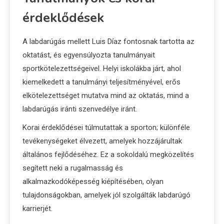
érdeklődések
A labdarúgás mellett Luis Díaz fontosnak tartotta az
oktatást, és egyensúlyozta tanulmányait
sportkötelezettségeivel. Helyi iskolákba járt, ahol
kiemelkedett a tanulmányi teljesítményével, erős
elkötelezettséget mutatva mind az oktatás, mind a
labdarúgás iránti szenvedélye iránt.
Korai érdeklődései túlmutattak a sporton; különféle
tevékenységeket élvezett, amelyek hozzájárultak
általános fejlődéséhez. Ez a sokoldalú megközelítés
segített neki a rugalmasság és
alkalmazkodóképesség kiépítésében, olyan
tulajdonságokban, amelyek jól szolgálták labdarúgó
karrierjét.