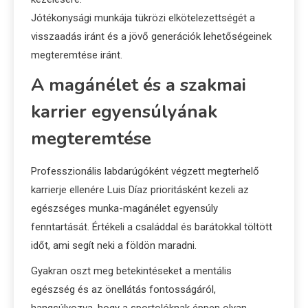
Jótékonysági munkája tükrözi elkötelezettségét a
visszaadás iránt és a jövő generációk lehetőségeinek
megteremtése iránt.
A magánélet és a szakmai
karrier egyensúlyának
megteremtése
Professzionális labdarúgóként végzett megterhelő
karrierje ellenére Luis Díaz prioritásként kezeli az
egészséges munka-magánélet egyensúly
fenntartását. Értékeli a családdal és barátokkal töltött
időt, ami segít neki a földön maradni.
Gyakran oszt meg betekintéseket a mentális
egészség és az önellátás fontosságáról,
hangsúlyozva, hogy a sportolóknak éppen olyan