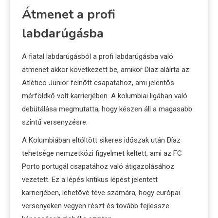
Átmenet a profi
labdarúgásba
A fiatal labdarúgásból a profi labdarúgásba való
átmenet akkor következett be, amikor Díaz aláírta az
Atlético Junior felnőtt csapatához, ami jelentős
mérföldkő volt karrierjében. A kolumbiai ligában való
debütálása megmutatta, hogy készen áll a magasabb
szintű versenyzésre.
A Kolumbiában eltöltött sikeres időszak után Díaz
tehetsége nemzetközi figyelmet keltett, ami az FC
Porto portugál csapatához való átigazolásához
vezetett. Ez a lépés kritikus lépést jelentett
karrierjében, lehetővé téve számára, hogy európai
versenyeken vegyen részt és tovább fejlessze