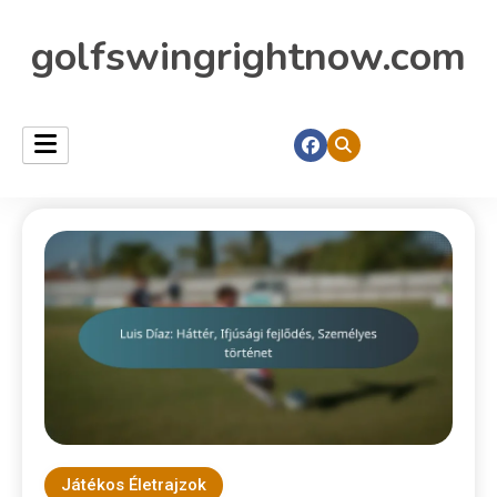
golfswingrightnow.com
Játékos Életrajzok