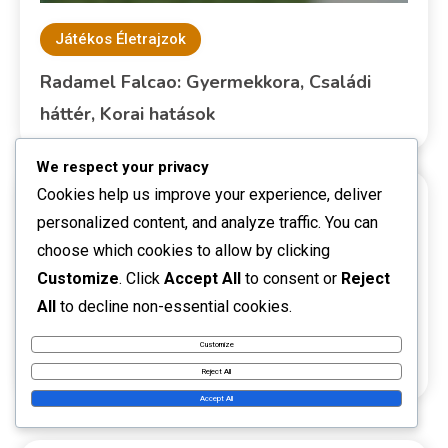
Játékos Életrajzok
Radamel Falcao: Gyermekkora, Családi
háttér, Korai hatások
We respect your privacy
Cookies help us improve your experience, deliver
HIVATKOZÁSOK
personalized content, and analyze traffic. You can
choose which cookies to allow by clicking
Customize
. Click
Accept All
to consent or
Reject
Cikkek böngészése
All
to decline non-essential cookies.
Kapcsolat
Customize
Rólunk
Reject All
Accept All