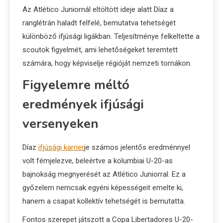
Az Atlético Juniornál eltöltött ideje alatt Díaz a
ranglétrán haladt felfelé, bemutatva tehetségét
különböző ifjúsági ligákban. Teljesítménye felkeltette a
scoutok figyelmét, ami lehetőségeket teremtett
számára, hogy képviselje régióját nemzeti tornákon.
Figyelemre méltó
eredmények ifjúsági
versenyeken
Díaz
ifjúsági karrier
je számos jelentős eredménnyel
volt fémjelezve, beleértve a kolumbiai U-20-as
bajnokság megnyerését az Atlético Juniorral. Ez a
győzelem nemcsak egyéni képességeit emelte ki,
hanem a csapat kollektív tehetségét is bemutatta.
Fontos szerepet játszott a Copa Libertadores U-20-