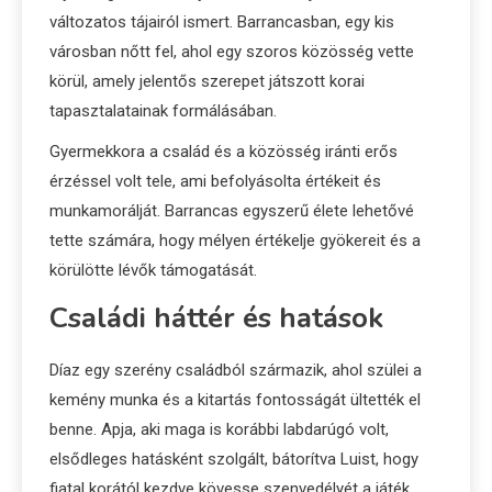
változatos tájairól ismert. Barrancasban, egy kis
városban nőtt fel, ahol egy szoros közösség vette
körül, amely jelentős szerepet játszott korai
tapasztalatainak formálásában.
Gyermekkora a család és a közösség iránti erős
érzéssel volt tele, ami befolyásolta értékeit és
munkamorálját. Barrancas egyszerű élete lehetővé
tette számára, hogy mélyen értékelje gyökereit és a
körülötte lévők támogatását.
Családi háttér és hatások
Díaz egy szerény családból származik, ahol szülei a
kemény munka és a kitartás fontosságát ültették el
benne. Apja, aki maga is korábbi labdarúgó volt,
elsődleges hatásként szolgált, bátorítva Luist, hogy
fiatal korától kezdve kövesse szenvedélyét a játék