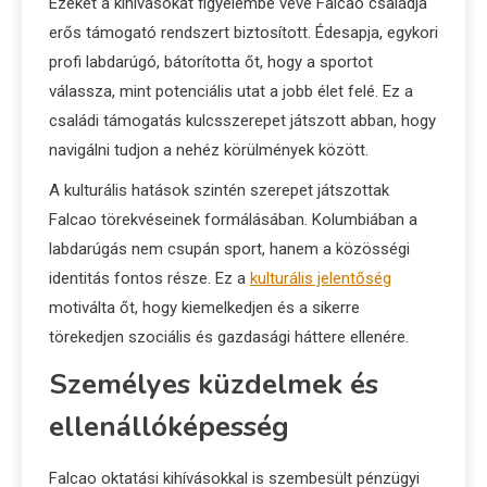
Ezeket a kihívásokat figyelembe véve Falcao családja
erős támogató rendszert biztosított. Édesapja, egykori
profi labdarúgó, bátorította őt, hogy a sportot
válassza, mint potenciális utat a jobb élet felé. Ez a
családi támogatás kulcsszerepet játszott abban, hogy
navigálni tudjon a nehéz körülmények között.
A kulturális hatások szintén szerepet játszottak
Falcao törekvéseinek formálásában. Kolumbiában a
labdarúgás nem csupán sport, hanem a közösségi
identitás fontos része. Ez a
kulturális jelentőség
motiválta őt, hogy kiemelkedjen és a sikerre
törekedjen szociális és gazdasági háttere ellenére.
Személyes küzdelmek és
ellenállóképesség
Falcao oktatási kihívásokkal is szembesült pénzügyi