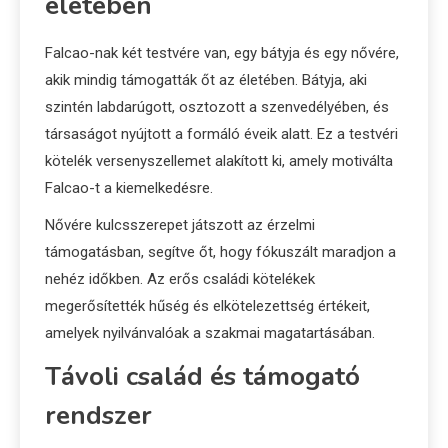
életében
Falcao-nak két testvére van, egy bátyja és egy nővére,
akik mindig támogatták őt az életében. Bátyja, aki
szintén labdarúgott, osztozott a szenvedélyében, és
társaságot nyújtott a formáló éveik alatt. Ez a testvéri
kötelék versenyszellemet alakított ki, amely motiválta
Falcao-t a kiemelkedésre.
Nővére kulcsszerepet játszott az érzelmi
támogatásban, segítve őt, hogy fókuszált maradjon a
nehéz időkben. Az erős családi kötelékek
megerősítették hűség és elkötelezettség értékeit,
amelyek nyilvánvalóak a szakmai magatartásában.
Távoli család és támogató
rendszer