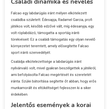
Családi dinamika és nevelés
Falcao egy labdarúgás iránt mélyen elkötelezett
családba született. Édesapja, Radamel Garcia, profi
játékos volt, később edzővé vált, míg édesanyja, egy
volt röplabdázó, támogatta a sportág iránti
törekvéseit. Ez a családi támogatás egy olyan nevelő
környezetet teremtett, amely elősegítette Falcao
sport iránti szenvedélyét.
Családja elkötelezettsége a labdarúgás iránt
nyilvánvaló volt, mivel gyakran beszélgettek a játékról,
ami befolyásolta Falcao megértését és szeretetét
iránta. Szülei bátorítása segítette őt abban, hogy erős
munkamorált és eltökéltséget fejlesszen ki a siker
érdekében.
Jelentős események a korai