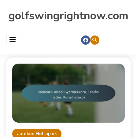
golfswingrightnow.com
Játékos Életrajzok