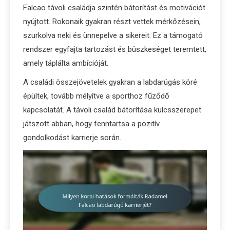
Falcao távoli családja szintén bátorítást és motivációt
nyújtott. Rokonaik gyakran részt vettek mérkőzésein,
szurkolva neki és ünnepelve a sikereit. Ez a támogató
rendszer egyfajta tartozást és büszkeséget teremtett,
amely táplálta ambícióját.
A családi összejövetelek gyakran a labdarúgás köré
épültek, tovább mélyítve a sporthoz fűződő
kapcsolatát. A távoli család bátorítása kulcsszerepet
játszott abban, hogy fenntartsa a pozitív
gondolkodást karrierje során.