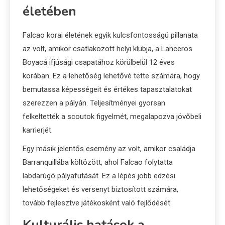
életében
Falcao korai életének egyik kulcsfontosságú pillanata
az volt, amikor csatlakozott helyi klubja, a Lanceros
Boyacá ifjúsági csapatához körülbelül 12 éves
korában. Ez a lehetőség lehetővé tette számára, hogy
bemutassa képességeit és értékes tapasztalatokat
szerezzen a pályán. Teljesítményei gyorsan
felkeltették a scoutok figyelmét, megalapozva jövőbeli
karrierjét.
Egy másik jelentős esemény az volt, amikor családja
Barranquillába költözött, ahol Falcao folytatta
labdarúgó pályafutását. Ez a lépés jobb edzési
lehetőségeket és versenyt biztosított számára,
tovább fejlesztve játékosként való fejlődését.
Kulturális hatások a