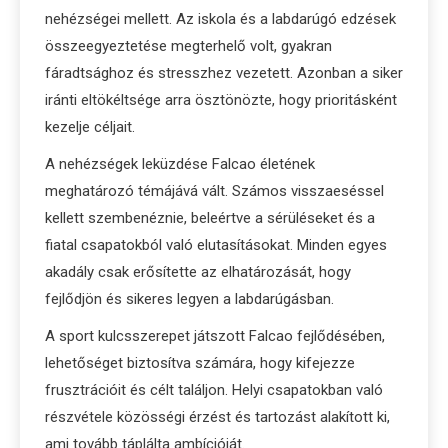
nehézségei mellett. Az iskola és a labdarúgó edzések
összeegyeztetése megterhelő volt, gyakran
fáradtsághoz és stresszhez vezetett. Azonban a siker
iránti eltökéltsége arra ösztönözte, hogy prioritásként
kezelje céljait.
A nehézségek leküzdése Falcao életének
meghatározó témájává vált. Számos visszaeséssel
kellett szembenéznie, beleértve a sérüléseket és a
fiatal csapatokból való elutasításokat. Minden egyes
akadály csak erősítette az elhatározását, hogy
fejlődjön és sikeres legyen a labdarúgásban.
A sport kulcsszerepet játszott Falcao fejlődésében,
lehetőséget biztosítva számára, hogy kifejezze
frusztrációit és célt találjon. Helyi csapatokban való
részvétele közösségi érzést és tartozást alakított ki,
ami tovább táplálta ambícióját.