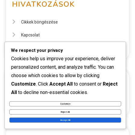
HIVATKOZÁSOK
Cikkek böngészése
Kapcsolat
Rólunk
We respect your privacy
Cookies help us improve your experience, deliver
personalized content, and analyze traffic. You can
choose which cookies to allow by clicking
KERESÉS
Customize
. Click
Accept All
to consent or
Reject
All
to decline non-essential cookies.
Customize
Reject All
Accept All