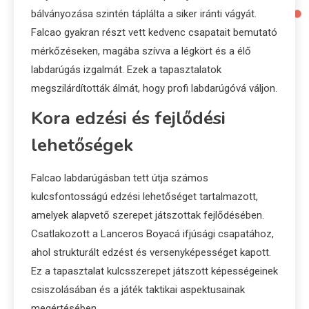
bálványozása szintén táplálta a siker iránti vágyát.
Falcao gyakran részt vett kedvenc csapatait bemutató
mérkőzéseken, magába szívva a légkört és a élő
labdarúgás izgalmát. Ezek a tapasztalatok
megszilárdították álmát, hogy profi labdarúgóvá váljon.
Kora edzési és fejlődési
lehetőségek
Falcao labdarúgásban tett útja számos
kulcsfontosságú edzési lehetőséget tartalmazott,
amelyek alapvető szerepet játszottak fejlődésében.
Csatlakozott a Lanceros Boyacá ifjúsági csapatához,
ahol strukturált edzést és versenyképességet kapott.
Ez a tapasztalat kulcsszerepet játszott képességeinek
csiszolásában és a játék taktikai aspektusainak
megértésében.