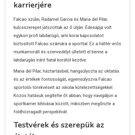
karrierjére
Falcao szülei, Radamel Garcia és Maria del Pilar,
kulcsszerepet játszottak az ő útján. Édesapja volt
egykori profi labdarúgó, ami korai kapcsolatot
biztosított Falcao számára a sporttal. Ez a háttér erős
munkamorált és szenvedélyt ültetett el benne a
labdarúgás iránt fiatal korától kezdve.
Maria del Pilar, háztartásbeli, hangsúlyozta az oktatás
és az értékek fontosságát, egyensúlyozva Falcao
sportolói törekvéseit az iskolai kötelezettségekkel.
Közös hatásuk segítette őt abban, hogy navigáljon a
sportkarrier kihívásai között, miközben megőrizte a
földhözragadt perspektívát.
Testvérek és szerepük az