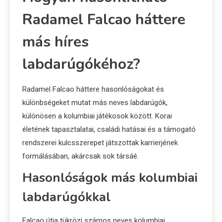
Radamel Falcao háttere
más híres
labdarúgókéhoz?
Radamel Falcao háttere hasonlóságokat és
különbségeket mutat más neves labdarúgók,
különösen a kolumbiai játékosok között. Korai
életének tapasztalatai, családi hatásai és a támogató
rendszerei kulcsszerepet játszottak karrierjének
formálásában, akárcsak sok társáé.
Hasonlóságok más kolumbiai
labdarúgókkal
Falcao útja tükrözi számos neves kolumbiai