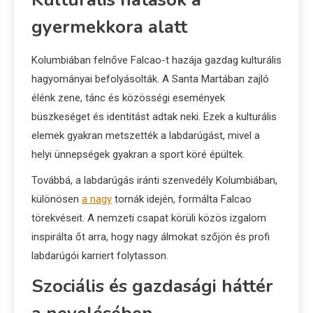
gyermekkora alatt
Kolumbiában felnőve Falcao-t hazája gazdag kulturális
hagyományai befolyásolták. A Santa Martában zajló
élénk zene, tánc és közösségi események
büszkeséget és identitást adtak neki. Ezek a kulturális
elemek gyakran metszették a labdarúgást, mivel a
helyi ünnepségek gyakran a sport köré épültek.
Továbbá, a labdarúgás iránti szenvedély Kolumbiában,
különösen
a nagy
tornák idején, formálta Falcao
törekvéseit. A nemzeti csapat körüli közös izgalom
inspirálta őt arra, hogy nagy álmokat szőjön és profi
labdarúgói karriert folytasson.
Szociális és gazdasági háttér