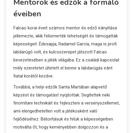
Mentorok és edzők a formáló
éveiben
Falcao korai éveit számos mentor és edző irányítása
jellemezte, akik felismerték tehetségét és támogatták
képességeit. Édesapja, Radamel García, maga is profi
labdarúgó volt, és kulcsszerepet játszott Falcao
bevezetésében a játék világába. Ez a családi kapcsolat
mély szeretetet ültetett el benne a labdarúgás iránt
fiatal korától kezdve.
Továbbá, a helyi edzők Santa Martában alapvető
képzést és támogatást nyújtottak. Segítettek neki
finomítani technikáit és fejleszteni a versenyszellemet,
ami elengedhetetlen volt a játékosként való
fejlődéséhez. Bátorításuk és hitük a képességeiben
motiválta őt, hogy keményebben dolgozzon és a