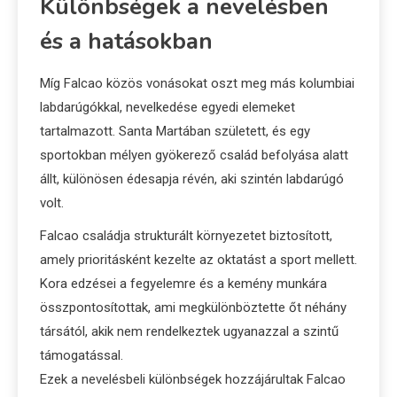
Különbségek a nevelésben
és a hatásokban
Míg Falcao közös vonásokat oszt meg más kolumbiai
labdarúgókkal, nevelkedése egyedi elemeket
tartalmazott. Santa Martában született, és egy
sportokban mélyen gyökerező család befolyása alatt
állt, különösen édesapja révén, aki szintén labdarúgó
volt.
Falcao családja strukturált környezetet biztosított,
amely prioritásként kezelte az oktatást a sport mellett.
Kora edzései a fegyelemre és a kemény munkára
összpontosítottak, ami megkülönböztette őt néhány
társától, akik nem rendelkeztek ugyanazzal a szintű
támogatással.
Ezek a nevelésbeli különbségek hozzájárultak Falcao