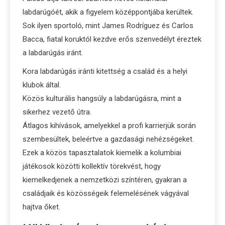
labdarúgóét, akik a figyelem középpontjába kerültek.
Sok ilyen sportoló, mint James Rodríguez és Carlos
Bacca, fiatal koruktól kezdve erős szenvedélyt éreztek
a labdarúgás iránt.
Kora labdarúgás iránti kitettség a család és a helyi
klubok által.
Közös kulturális hangsúly a labdarúgásra, mint a
sikerhez vezető útra.
Átlagos kihívások, amelyekkel a profi karrierjük során
szembesültek, beleértve a gazdasági nehézségeket.
Ezek a közös tapasztalatok kiemelik a kolumbiai
játékosok közötti kollektív törekvést, hogy
kiemelkedjenek a nemzetközi színtéren, gyakran a
családjaik és közösségeik felemelésének vágyával
hajtva őket.